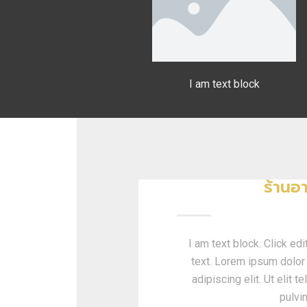
I am text block
ร้านอ
I am text block. Click edi
text. Lorem ipsum dolor 
adipiscing elit. Ut elit t
pulvi