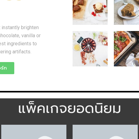
 instantly brighten
hocolate, vanilla or
st ingredients to
ring artifacts.
ร์ท
แพ็คเกจยอดนิยม