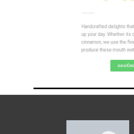
Handcrafted delights that
up your day. Whether its c
cinnamon, we use the fine
produce these mouth wate
จองรีสอ