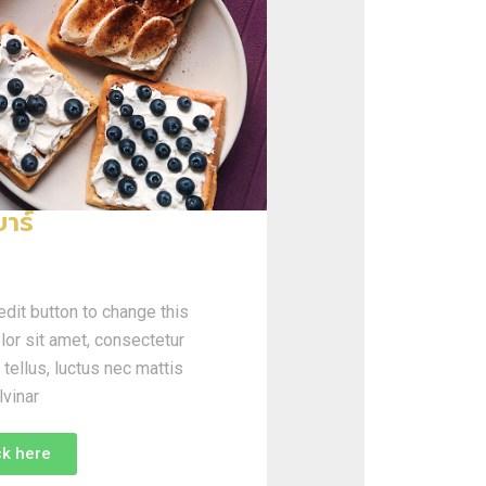
บาร์
 edit button to change this
lor sit amet, consectetur
t tellus, luctus nec mattis
lvinar
ck here