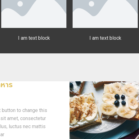
I am text block
I am text block
าหาร
t button to change this
sit amet, consectetur
ellus, luctus nec mattis
nar