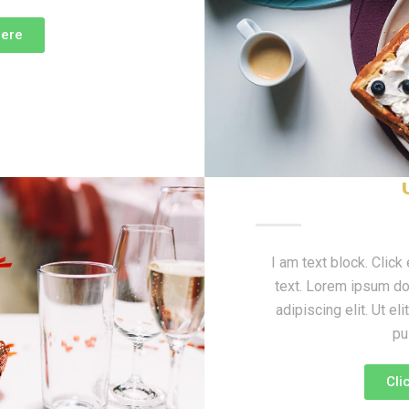
here
I am text block. Click
text. Lorem ipsum do
adipiscing elit. Ut eli
pu
Cli