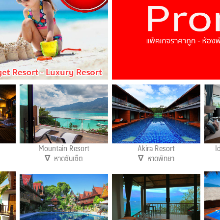
Mountain Resort
Akira Resort
I
∇
หาดซันเซ็ต
∇
หาดพัทยา