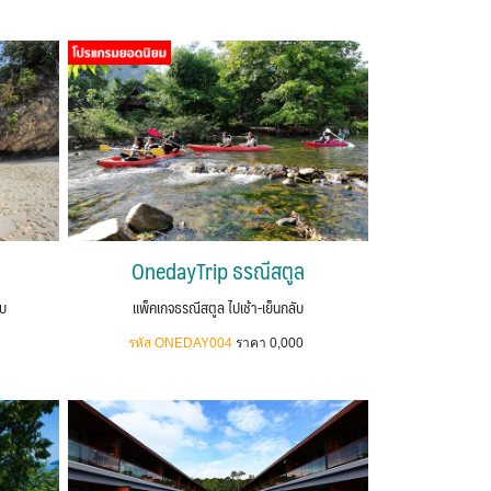
OnedayTrip ธรณีสตูล
ับ
แพ็คเกจธรณีสตูล ไปเช้า-เย็นกลับ
รหัส ONEDAY004
ราคา 0,000