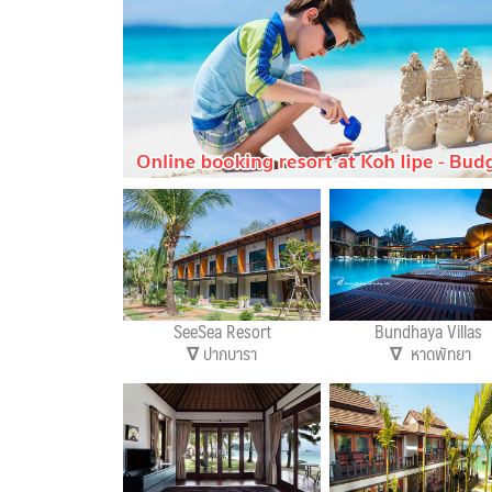
SeeSea Resort
Bundhaya Villas
∇
ปากบารา
∇
หาดพัทยา